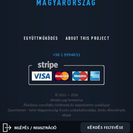
MAGYARORSZÁG
EGYÜTTMŰKÖDÉS
ABOUT THIS PROJECT
+36 1 9994631
© 2015 — 2026
Minden jog fenntartva
Általános szerződési feltételek és Adatvédelmi szabályzat
QuestHunter - Kelet Magyarország összes szabadulószobája, leírás vélemények,
képek
KÉRDÉS FELTEVÉSE
BELÉPÉS
/
REGISZTRÁCIÓ