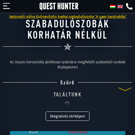
Vadonatúj pálya Gyöngyösön logikai szabadulószoba 'A nagy bankrablás'
SZABADULÓSZOBÁK
KORHATÁR NÉLKÜL
Az összes korosztály játékosai számára megfelelő szabaduló szobák
Budapesten
Szűrő
TALÁLTUNK
2
Megnézés térképen
SZABADULÓSZOBÁT
TÍPUS
Mind
Gyermekeknek
Céges rendezvényekre
Különleges játékok