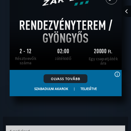
RENDEZVÉNYTEREM /
GYÖNGYŐS
2 - 12
02:00
20000
Ft.
Résztvevők
Játékidő
Egy csapatjáték
száma
ára
OLVASS TOVÁBB
SZABADULNI AKAROK
|
TELJESÍTVE