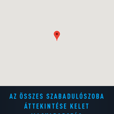
AZ ÖSSZES SZABADULÓSZOBA
ÁTTEKINTÉSE KELET